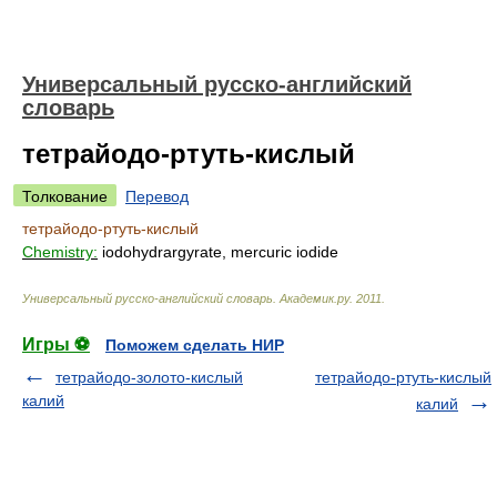
Универсальный русско-английский
словарь
тетрайодо-ртуть-кислый
Толкование
Перевод
тетрайодо-ртуть-кислый
Chemistry:
iodohydrargyrate, mercuric iodide
Универсальный русско-английский словарь
.
Академик.ру
.
2011
.
Игры ⚽
Поможем сделать НИР
тетрайодо-золото-кислый
тетрайодо-ртуть-кислый
калий
калий